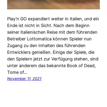
Play’n GO expandiert weiter in Italien, und ein
Ende ist nicht in Sicht. Nach dem Beginn
seiner italienischen Reise mit dem führenden
Betreiber Lottomatica können Spieler nun
Zugang zu den Inhalten des führenden
Entwicklers genießen. Einige der Spiele, die
den Spielern jetzt zur Verfügung stehen, sind
unter anderem das bekannte Book of Dead,
Tome of…
November 11, 2021