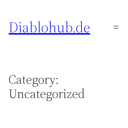
Skip
to
Diablohub.de
content
Category:
Uncategorized