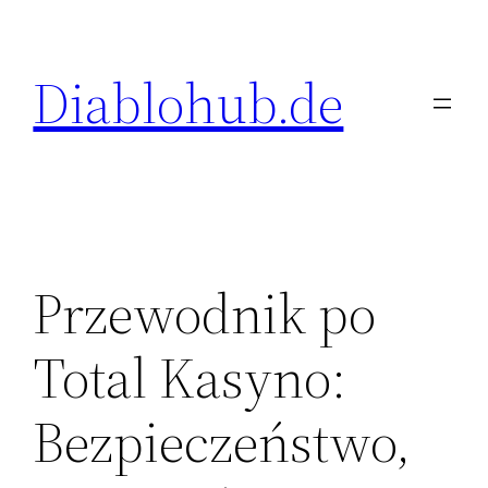
Skip
to
Diablohub.de
content
Przewodnik po
Total Kasyno:
Bezpieczeństwo,