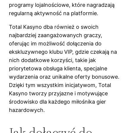
programy lojalnościowe, które nagradzają
regularną aktywność na platformie.
Total Kasyno dba również o swoich
najbardziej zaangażowanych graczy,
oferując im możliwość dołączenia do
ekskluzywnego klubu VIP, gdzie czekają na
nich dodatkowe korzyści, takie jak
priorytetowa obsługa klienta, specjalne
wydarzenia oraz unikalne oferty bonusowe.
Dzięki tym wszystkim inicjatywom, Total
Kasyno tworzy przyjazne i motywujące
środowisko dla każdego miłośnika gier
hazardowych.
Jak dołączyć do