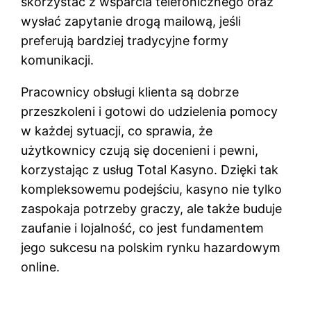
skorzystać z wsparcia telefonicznego oraz
wysłać zapytanie drogą mailową, jeśli
preferują bardziej tradycyjne formy
komunikacji.
Pracownicy obsługi klienta są dobrze
przeszkoleni i gotowi do udzielenia pomocy
w każdej sytuacji, co sprawia, że
użytkownicy czują się docenieni i pewni,
korzystając z usług Total Kasyno. Dzięki tak
kompleksowemu podejściu, kasyno nie tylko
zaspokaja potrzeby graczy, ale także buduje
zaufanie i lojalność, co jest fundamentem
jego sukcesu na polskim rynku hazardowym
online.