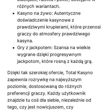
różnych wariantach.
Kasyno na żywo: Autentyczne
doświadczenie kasynowe z
prawdziwymi krupierami, które przenosi
graczy do atmosfery prawdziwego
kasyna.
Gry z jackpotem: Szansa na wielkie
wygrane dzięki progresywnym
jackpotom, które rosną z każdą grą.
Dzięki tak szerokiej ofercie, Total Kasyno
zapewnia rozrywkę na najwyższym
poziomie, dostosowaną do różnych
preferencji graczy. Każdy użytkownik
znajdzie tu coś dla siebie, niezależnie od
tego, czy jest nowicjuszem, czy