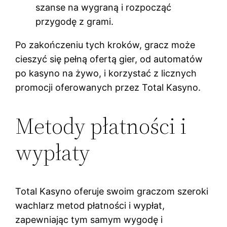
szanse na wygraną i rozpocząć
przygodę z grami.
Po zakończeniu tych kroków, gracz może
cieszyć się pełną ofertą gier, od automatów
po kasyno na żywo, i korzystać z licznych
promocji oferowanych przez Total Kasyno.
Metody płatności i
wypłaty
Total Kasyno oferuje swoim graczom szeroki
wachlarz metod płatności i wypłat,
zapewniając tym samym wygodę i